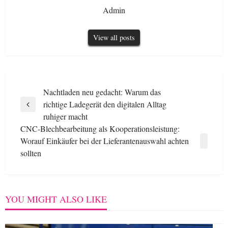
Admin
View all posts
Post
Nachtladen neu gedacht: Warum das
richtige Ladegerät den digitalen Alltag
navigation
Previous
ruhiger macht
Post
CNC-Blechbearbeitung als Kooperationsleistung:
Worauf Einkäufer bei der Lieferantenauswahl achten
Next
sollten
Post
YOU MIGHT ALSO LIKE