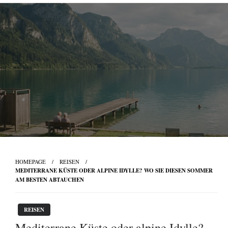
Skip
to
content
HOMEPAGE
REISEN
MEDITERRANE KÜSTE ODER ALPINE IDYLLE? WO SIE DIESEN SOMMER
AM BESTEN ABTAUCHEN
REISEN
Mediterrane Küste oder alpine Idylle?