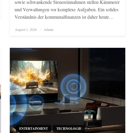
sowie schwankende Steuereinnahmen stellen Kämmerer
und Verwaltungen vor komplexe Aufgaben. Ein solides
Verständnis der kommunalfinanzen ist daher heute…
Posted
August 1, 2026
Admin
on
ENTERTAINMENT
TECHNOLOGIE