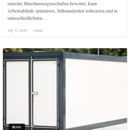
einzelne Maschineneigenschaften bewertet, kann
Arbeitsabläufe optimieren, Stillstandzeiten reduzieren und in
unterschiedlichsten…
Posted
July 12, 2026
Admin
on
BLOG