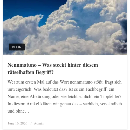
BLOG
Nennmatuno – Was steckt hinter diesem
rätselhaften Begriff?
Wer zum ersten Mal auf das Wort nennmatuno stößt, fragt sich
unweigerlich: Was bedeutet das? Ist es ein Fachbegriff, ein
Name, eine Abkürzung oder vielleicht schlicht ein Tippfehler?
In diesem Artikel klären wir genau das – sachlich, verständlich
und ohne…
Posted
June 16, 2026
Admin
on