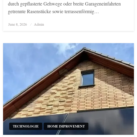
durch gepflasterte Gehwege oder breite Garageneinfahrten
getrennte Rasenstücke sowie terrassenförmig…
Posted
June 8, 2026
Admin
on
TECHNOLOGIE
HOME IMPROVEMENT