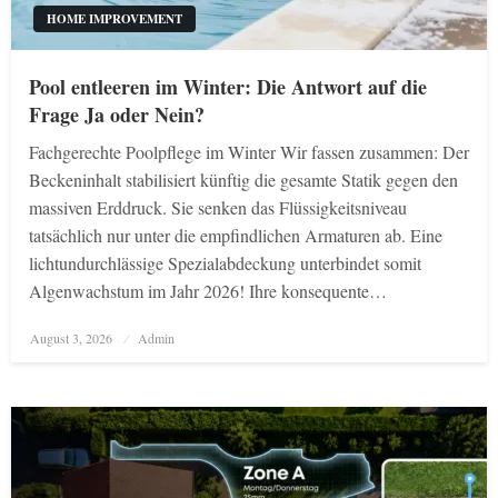
HOME IMPROVEMENT
Pool entleeren im Winter: Die Antwort auf die
Frage Ja oder Nein?
Fachgerechte Poolpflege im Winter Wir fassen zusammen: Der
Beckeninhalt stabilisiert künftig die gesamte Statik gegen den
massiven Erddruck. Sie senken das Flüssigkeitsniveau
tatsächlich nur unter die empfindlichen Armaturen ab. Eine
lichtundurchlässige Spezialabdeckung unterbindet somit
Algenwachstum im Jahr 2026! Ihre konsequente…
Posted
August 3, 2026
Admin
on