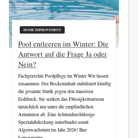
HOME IMPROVEMENT
Pool entleeren im Winter: Die
Antwort auf die Frage Ja oder
Nein?
Fachgerechte Poolpflege im Winter Wir fassen
zusammen: Der Beckeninhalt stabilisiert künftig
die gesamte Statik gegen den massiven
Erddruck. Sie senken das Flüssigkeitsniveau
tatsächlich nur unter die empfindlichen
Armaturen ab. Eine lichtundurchlässige
Spezialabdeckung unterbindet somit
Algenwachstum im Jahr 2026! Ihre
konsequente…