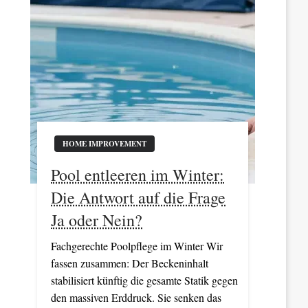
HOME IMPROVEMENT
Pool entleeren im Winter:
Die Antwort auf die Frage
Ja oder Nein?
Fachgerechte Poolpflege im Winter Wir
fassen zusammen: Der Beckeninhalt
stabilisiert künftig die gesamte Statik gegen
den massiven Erddruck. Sie senken das