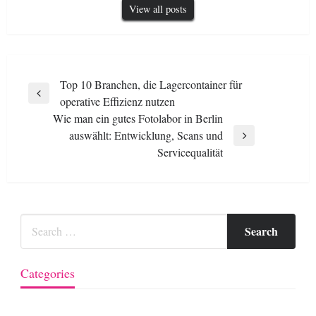
View all posts
Post
Top 10 Branchen, die Lagercontainer für
Previous
operative Effizienz nutzen
navigation
Post
Wie man ein gutes Fotolabor in Berlin
auswählt: Entwicklung, Scans und
Next
Servicequalität
Post
Categories