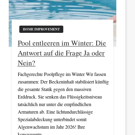
HOME IMPROVEMENT
Pool entleeren im Winter: Die
Antwort auf die Frage Ja oder
Nein?
Fachgerechte Poolpflege im Winter Wir fassen
zusammen: Der Beckeninhalt stabilisiert künftig
die gesamte Statik gegen den massiven
Erddruck. Sie senken das Flüssigkeitsniveau
tatsächlich nur unter die empfindlichen
Armaturen ab. Eine lichtundurchlässige
Spezialabdeckung unterbindet somit
Algenwachstum im Jahr 2026! Ihre
konsequente…