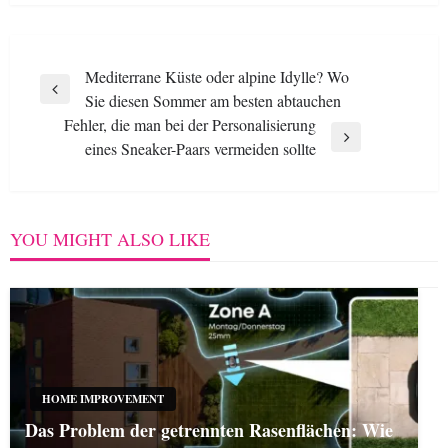
Post
Mediterrane Küste oder alpine Idylle? Wo
Previous
Sie diesen Sommer am besten abtauchen
navigation
Post
Fehler, die man bei der Personalisierung
Next
eines Sneaker-Paars vermeiden sollte
Post
YOU MIGHT ALSO LIKE
HOME IMPROVEMENT
Das Problem der getrennten Rasenflächen: Wie