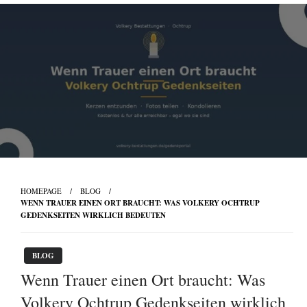
Skip
to
content
HOMEPAGE
BLOG
WENN TRAUER EINEN ORT BRAUCHT: WAS VOLKERY OCHTRUP
GEDENKSEITEN WIRKLICH BEDEUTEN
BLOG
Wenn Trauer einen Ort braucht: Was
Volkery Ochtrup Gedenkseiten wirklich