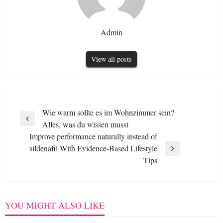
Admin
View all posts
Post
Wie warm sollte es im Wohnzimmer sein?
Previous
Alles, was du wissen musst
navigation
Post
Improve performance naturally instead of
sildenafil With Evidence-Based Lifestyle
Next
Tips
Post
YOU MIGHT ALSO LIKE