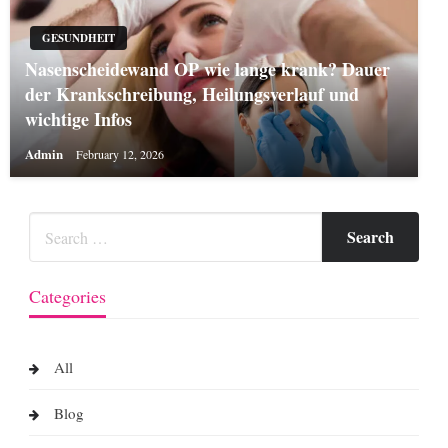
GESUNDHEIT
Nasenscheidewand OP wie lange krank? Dauer
der Krankschreibung, Heilungsverlauf und
wichtige Infos
Admin
February 12, 2026
Categories
All
Blog