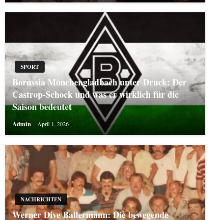
SPORT
Borussia Mönchengladbach unter Druck: Der
Castrop-Schock und was er wirklich für die
Saison bedeutet
Admin
April 1, 2026
NACHRICHTEN
Werner Dive Ballermann: Die bewegende