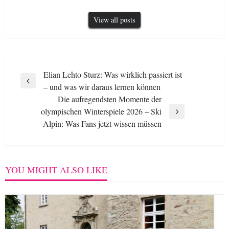
View all posts
Post
Elian Lehto Sturz: Was wirklich passiert ist
Previous
– und was wir daraus lernen können
navigation
Post
Die aufregendsten Momente der
olympischen Winterspiele 2026 – Ski
Next
Alpin: Was Fans jetzt wissen müssen
Post
YOU MIGHT ALSO LIKE