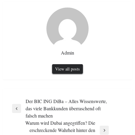
Admin
View all posts
Post
Der BIC ING DiBa – Alles Wissenswerte,
das viele Bankkunden überraschend oft
navigation
Previous
falsch machen
Post
Warum wird Dubai angegriffen? Die
erschreckende Wahrheit hinter den
Next