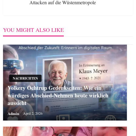
Attacken auf die Wüstenmetropole
Post
YOU MIGHT ALSO LIKE
NACHRICHTEN
Volkery Ochtrup Gedenkseiten: Wie ein
würdiges Abschied-Nehmen heute wirklich
aussieht
Admin
April 2, 2026