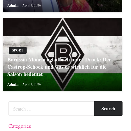
Admin
April 1, 2026
SPORT
Borussia Mönchengladbach unter Druck: Der
Castrop-Schock und was er wirklich für die
Saison bedeutet
Admin
April 1, 2026
Categories