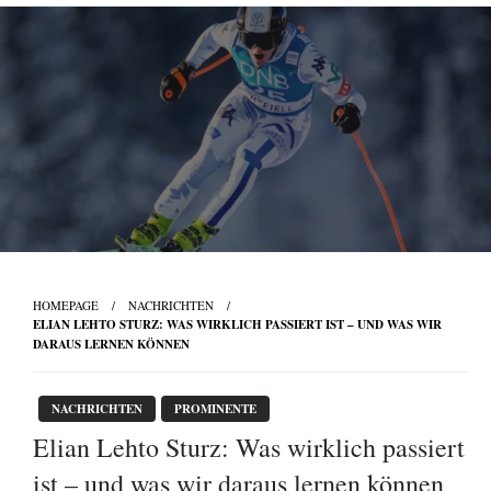
Skip
to
content
HOMEPAGE
NACHRICHTEN
ELIAN LEHTO STURZ: WAS WIRKLICH PASSIERT IST – UND WAS WIR
DARAUS LERNEN KÖNNEN
NACHRICHTEN
PROMINENTE
Elian Lehto Sturz: Was wirklich passiert
ist – und was wir daraus lernen können