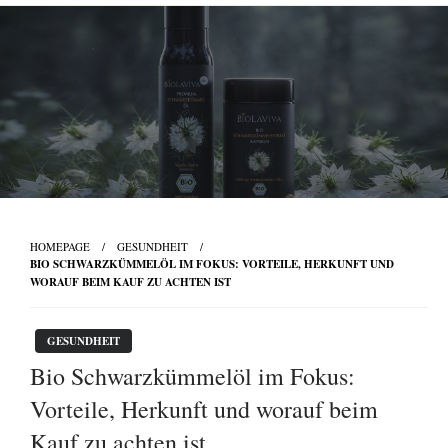
Skip
to
content
HOMEPAGE
GESUNDHEIT
BIO SCHWARZKÜMMELÖL IM FOKUS: VORTEILE, HERKUNFT UND
WORAUF BEIM KAUF ZU ACHTEN IST
GESUNDHEIT
Bio Schwarzkümmelöl im Fokus:
Vorteile, Herkunft und worauf beim
Kauf zu achten ist