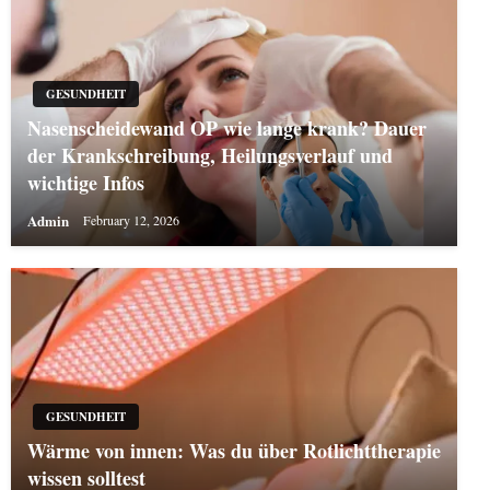
GESUNDHEIT
Nasenscheidewand OP wie lange krank? Dauer
der Krankschreibung, Heilungsverlauf und
wichtige Infos
Admin
February 12, 2026
GESUNDHEIT
Wärme von innen: Was du über Rotlichttherapie
wissen solltest