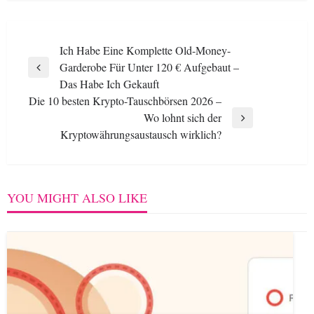
Post
Ich Habe Eine Komplette Old-Money-
Garderobe Für Unter 120 € Aufgebaut –
navigation
Previous
Das Habe Ich Gekauft
Post
Die 10 besten Krypto-Tauschbörsen 2026 –
Wo lohnt sich der
Next
Kryptowährungsaustausch wirklich?
Post
YOU MIGHT ALSO LIKE