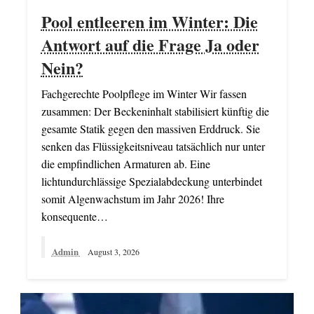
Pool entleeren im Winter: Die
Antwort auf die Frage Ja oder
Nein?
Fachgerechte Poolpflege im Winter Wir fassen
zusammen: Der Beckeninhalt stabilisiert künftig die
gesamte Statik gegen den massiven Erddruck. Sie
senken das Flüssigkeitsniveau tatsächlich nur unter
die empfindlichen Armaturen ab. Eine
lichtundurchlässige Spezialabdeckung unterbindet
somit Algenwachstum im Jahr 2026! Ihre
konsequente…
Admin
August 3, 2026