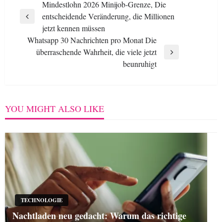
Post
Mindestlohn 2026 Minijob-Grenze, Die
entscheidende Veränderung, die Millionen
navigation
Previous
jetzt kennen müssen
Post
Whatsapp 30 Nachrichten pro Monat Die
überraschende Wahrheit, die viele jetzt
Next
beunruhigt
Post
YOU MIGHT ALSO LIKE
TECHNOLOGIE
Nachtladen neu gedacht: Warum das richtige