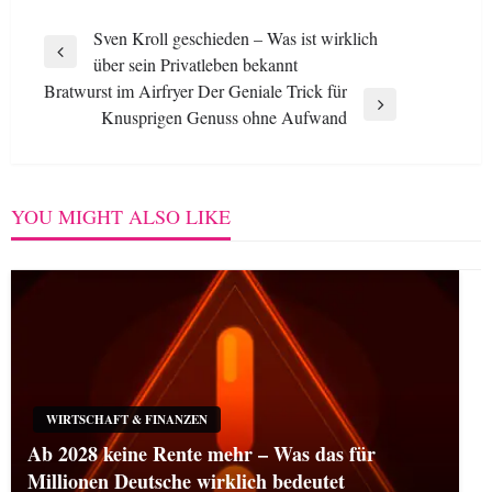
Post
Sven Kroll geschieden – Was ist wirklich
Previous
über sein Privatleben bekannt
navigation
Post
Bratwurst im Airfryer Der Geniale Trick für
Next
Knusprigen Genuss ohne Aufwand
Post
YOU MIGHT ALSO LIKE
WIRTSCHAFT & FINANZEN
Ab 2028 keine Rente mehr – Was das für
Millionen Deutsche wirklich bedeutet