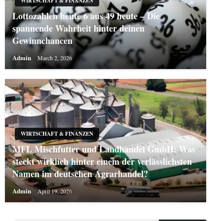
WIRTSCHAFT & FINANZEN
Lottozahlen heute 6 aus 49 heute – Die
spannende Wahrheit hinter deinen
Gewinnchancen
Admin
March 2, 2026
WIRTSCHAFT & FINANZEN
MFL Mischfutter und Landhandel GmbH: Was
steckt wirklich hinter einem der verlässlichsten
Namen im deutschen Agrarhandel?
Admin
April 19, 2026